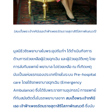
(สมเด็จพระเจ้าภคินีเธอเจ้าฟ้าเพชรรัตนราชสุดาสิริโสภาพัณณวดี)
มูลนิธิวชิรพยาบาลในพระอุปถัมภ์ฯ ได้ดำเนินกิจการ
ด้านการช่วยเหลือผู้ป่วยฉุกเฉิน และผู้ป่วยอุบัติเหตุ โดย
การส่งทีมแพทย์ พยาบาล ไปช่วยเหลือ ณ ที่เกิดเหตุ
นับเป็นแห่งแรกของประเทศไทยในระบบ Pre-hospital
care โดยใช้รถพยาบาลฉุกเฉิน (Emergency
Ambulance) ซึ่งได้รับพระราชทานอุปกรณ์ การแพทย์
ที่ทันสมัยติดตั้งในรถพยาบาลจาก
สมเด็จพระเจ้าภคินี
เธอ เจ้าฟ้าเพชรรัตนราชสุดาสิริโสภาพัณณวดี
ซึ่งนับ