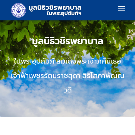
Skip
Togg
to
content
Navi
เกี่ยวกับเรา
มูลนิธิวชิรพยาบาล
โครงสร้างองค์กร
ในพระอุปถัมภ์ สมเด็จพระเจ้าภคินีเธอ
แผนงาน
เจ้าฟ้าเพชรรัตนราชสุดา สิริโสภาพัณณ
วดี
ร้านค้า
ร่วมบริจาค
ข้อมูลข่าวสาร