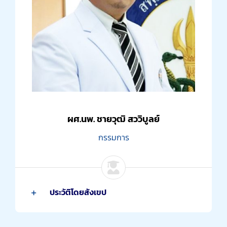
ผศ.นพ. ชายวุฒิ สววิบูลย์
กรรมการ
ประวัติโดยสังเขป