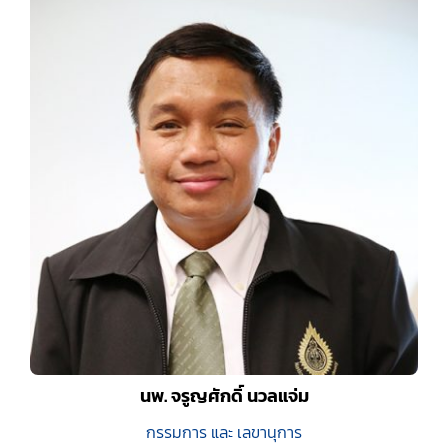
นพ. จรูญศักดิ์ นวลแจ่ม
กรรมการ และ เลขานุการ