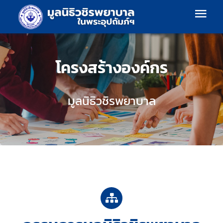
Skip
Togg
to
content
Navi
เกี่ยวกับเรา
โครงสร้างองค์กร
โครงสร้างองค์กร
มูลนิธิวชิรพยาบาล
แผนงาน
ร้านค้า
ร่วมบริจาค
ข้อมูลข่าวสาร