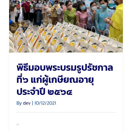
ที่๖ แก่ผู้เกษียณอายุ ประจำปี
๒๕๖๔
พิธีมอบพระบรมรูปรัชกาล
ที่๖ แก่ผู้เกษียณอายุ
ประจำปี ๒๕๖๔
By
dev
|
10/12/2021
...