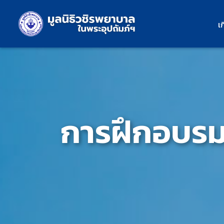
Skip
to
เ
content
การฝึกอบรม