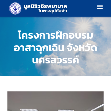
Skip
Togg
to
content
Navi
เกี่ยวกับเรา
โครงการฝึกอบรม
โครงสร้างองค์กร
อาสาฉุกเฉิน จังหวัด
นครสวรรค์
แผนงาน
ร้านค้า
ร่วมบริจาค
ข้อมูลข่าวสาร