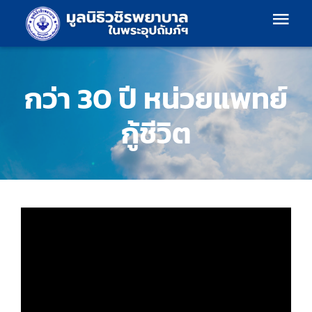
Skip
Togg
to
content
Navi
เกี่ยวกับเรา
กว่า 30 ปี หน่วยแพทย์
โครงสร้างองค์กร
กู้ชีวิต
แผนงาน
ร้านค้า
ร่วมบริจาค
ข้อมูลข่าวสาร