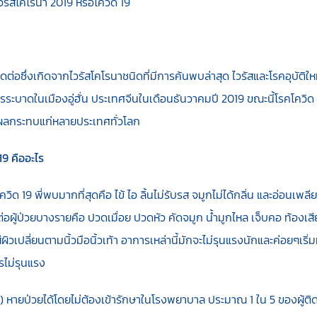
ไวรัสโคโรนา 2019 หรือโควิด 19
ต่อซึ่งเกิดจากไวรัสโคโรนาชนิดที่มีการค้นพบล่าสุด ไวรัสและโรคอุบัติใหม่นี
การระบาดในเมืองอู่ฮั่น ประเทศจีนในเดือนธันวาคมปี 2019 ขณะนี้โรคโควิด
งผลกระทบแก่หลายประเทศทั่วโลก
19 คืออะไร
ิด 19 พี่พบมากที่สุดคือ ไข้ ไอ ลิ้นไม่รับรส จมูกไม่ได้กลิ่น และอ่อนเพล
่อผู้ป่วยบางรายคือ ปวดเมื่อย ปวดหัว คัดจมูก น้ำมูกไหล เจ็บคอ ท้องเส
ีผิวเปลี่ยนตามนิ้วมือนิ้วเท้า อาการเหล่านี้มักจะไม่รุนแรงนักและค่อยๆเริ่
รไม่รุนแรง
) หายป่วยได้โดยไม่ต้องเข้ารักษาในโรงพยาบาล ประมาณ 1 ใน 5 ของผู้ติดเช